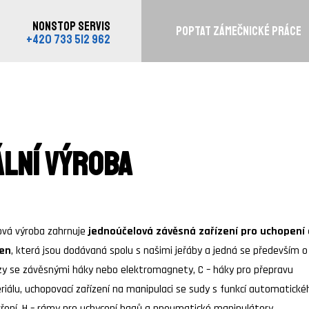
NONSTOP SERVIS
POPTAT ZÁMEČNICKÉ PRÁCE
+420 733 512 962
ální výroba
ová výroba zahrnuje
jednoúčelová závěsná zařízení pro uchopení 
en
, která jsou dodávaná spolu s našimi jeřáby a jedná se především o
zy se závěsnými háky nebo elektromagnety, C – háky pro přepravu
iálu, uchopovací zařízení na manipulaci se sudy s funkcí automatické
ření, H – rámy pro uchycení bagů a pneumatické manipulátory.