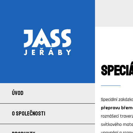
Speci
ÚVOD
Speciální zakázk
přepravu břem
O SPOLEČNOSTI
roznášecí traver
svitkového mater
upevnění a rozev