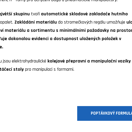
ejvětší skupinu
tvoří
automatické skladové zakladače hutního
opalet.
Zakládání materiálu
do stromečkových regálu umožňuje
ul
ví materiálu a sortimentu s minimálními požadavky na prostor
ťuje dokonalou evidenci a dostupnost uložených položek v
e.
u jsou elektrohydraulické
kolejové přepravní a manipulační vozíky
táčecí stoly
pro manipulaci s formami.
POPTÁVKOVÝ FORMUL