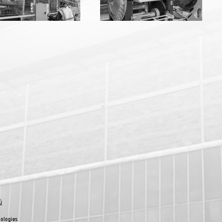
ů
ologies