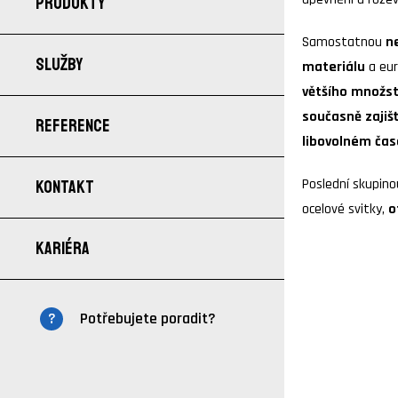
PRODUKTY
Samostatnou
n
SLUŽBY
materiálu
a eur
většího množst
současně zajiš
REFERENCE
libovolném čas
Poslední skupino
KONTAKT
ocelové svitky,
o
KARIÉRA
Potřebujete poradit?