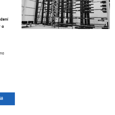
ožení
 a
na
ÁŘ